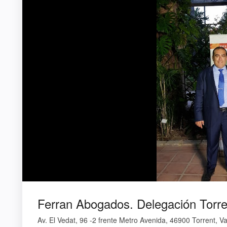
Ferran Abogados. Delegación Torre
Av. El Vedat, 96 -2 frente Metro Avenida, 46900 Torrent, Va