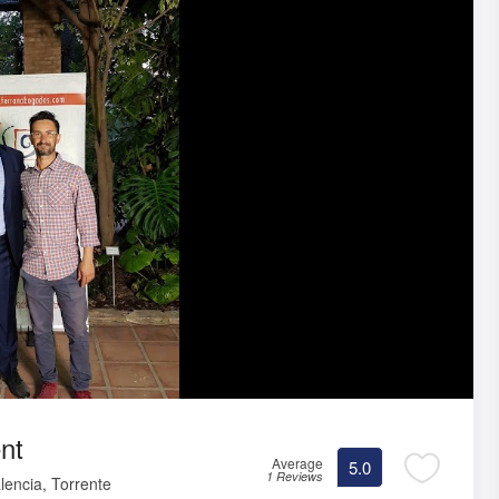
nt
Average
5.0
1 Reviews
lencia, Torrente