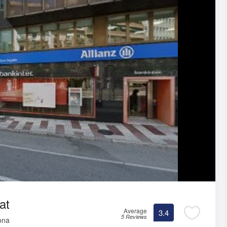
at
Average
3.4
5 Reviews
ona