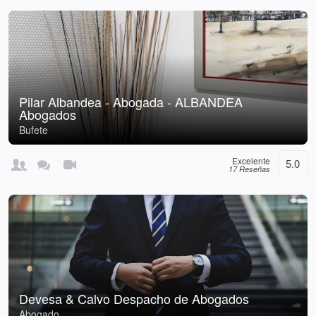
Pilar Albandea - Abogada - ALBANDEA
Abogados
Bufete
Excelente
5.0
17 Reseñas
Devesa & Calvo Despacho de Abogados
Abogado