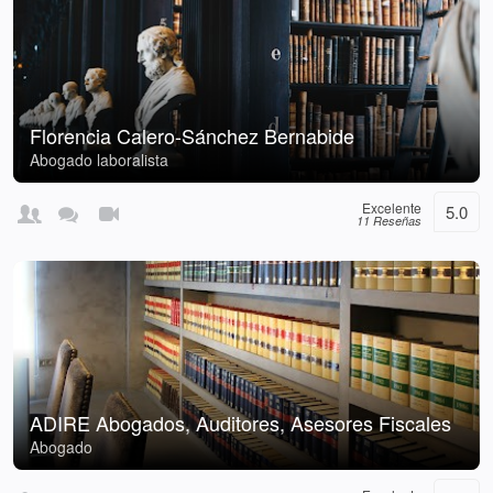
Florencia Calero-Sánchez Bernabide
Abogado laboralista
Excelente
5.0
11 Reseñas
ADIRE Abogados, Auditores, Asesores Fiscales
Abogado