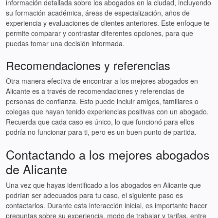
información detallada sobre los abogados en la ciudad, incluyendo
su formación académica, áreas de especialización, años de
experiencia y evaluaciones de clientes anteriores. Este enfoque te
permite comparar y contrastar diferentes opciones, para que
puedas tomar una decisión informada.
Recomendaciones y referencias
Otra manera efectiva de encontrar a los mejores abogados en
Alicante es a través de recomendaciones y referencias de
personas de confianza. Esto puede incluir amigos, familiares o
colegas que hayan tenido experiencias positivas con un abogado.
Recuerda que cada caso es único, lo que funcionó para ellos
podría no funcionar para ti, pero es un buen punto de partida.
Contactando a los mejores abogados
de Alicante
Una vez que hayas identificado a los abogados en Alicante que
podrían ser adecuados para tu caso, el siguiente paso es
contactarlos. Durante esta interacción inicial, es importante hacer
preguntas sobre su experiencia, modo de trabajar y tarifas, entre