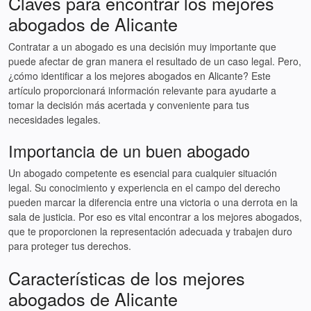
Claves para encontrar los mejores
abogados de Alicante
Contratar a un abogado es una decisión muy importante que
puede afectar de gran manera el resultado de un caso legal. Pero,
¿cómo identificar a los mejores abogados en Alicante? Este
artículo proporcionará información relevante para ayudarte a
tomar la decisión más acertada y conveniente para tus
necesidades legales.
Importancia de un buen abogado
Un abogado competente es esencial para cualquier situación
legal. Su conocimiento y experiencia en el campo del derecho
pueden marcar la diferencia entre una victoria o una derrota en la
sala de justicia. Por eso es vital encontrar a los mejores abogados,
que te proporcionen la representación adecuada y trabajen duro
para proteger tus derechos.
Características de los mejores
abogados de Alicante