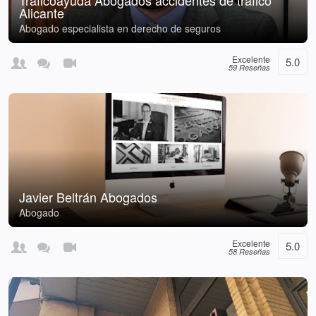
Traficoayuda Abogados accidentes de tráfico
Alicante
Abogado especialista en derecho de seguros
Excelente
5.0
59 Reseñas
Javier Beltrán Abogados
Abogado
Excelente
5.0
58 Reseñas