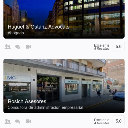
Huguet & Ostáriz Advocats
Abogado
Excelente
5.0
6 Reseñas
Rosich Asesores
Consultora de administración empresarial
Excelente
5.0
4 Reseñas