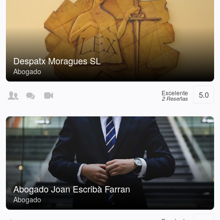
Despatx Moragues SL
Abogado
Excelente
5.0
2 Reseñas
Abogado Joan Escribà Farran
Abogado