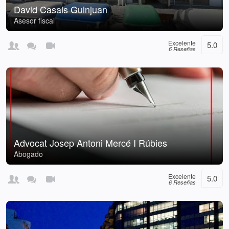
David Casals Guinjuan
Asesor fiscal
Excelente
5.0
6 Reseñas
Advocat Josep Antoni Mercé I Rúbies
Abogado
Excelente
5.0
6 Reseñas