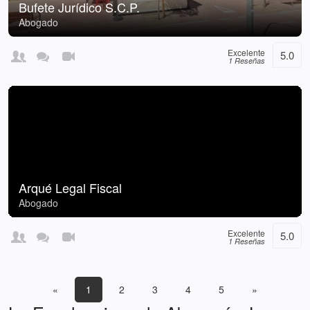
Bufete Jurídico S.C.P.
Abogado
Excelente
5.0
1 Reseñas
Arqué Legal Fiscal
Abogado
Excelente
5.0
1 Reseñas
«
1
2
3
4
5
»