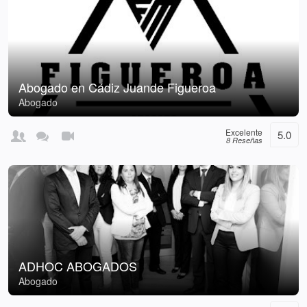
Abogado en Cádiz Juande Figueroa
Abogado
Excelente
5.0
8 Reseñas
ADHOC ABOGADOS
Abogado