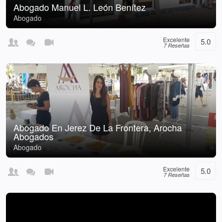
Abogado Manuel L. León Benítez
Abogado
Excelente
5.0
7 Reseñas
Abogado En Jerez De La Frontera, Arocha
Abogados
Abogado
Excelente
5.0
7 Reseñas