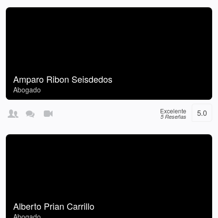
Amparo Ribon Seisdedos
Abogado
Excelente
5.0
5 Reseñas
Alberto Prian Carrillo
Abogado