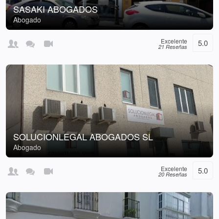
SASAKI ABOGADOS
Abogado
Excelente
5.0
21 Reseñas
SOLUCIONLEGAL ABOGADOS SL
Abogado
Excelente
5.0
20 Reseñas