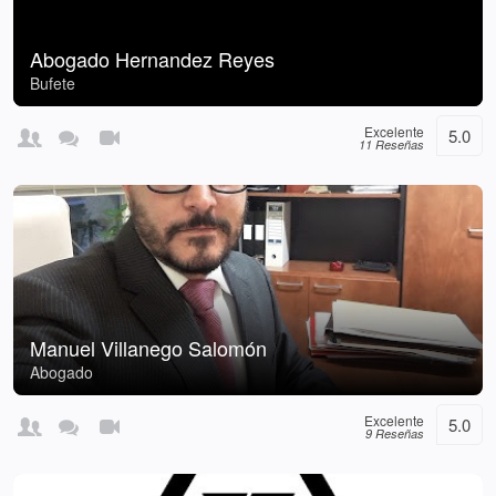
Abogado Hernandez Reyes
Bufete
Excelente
5.0
11 Reseñas
Manuel Villanego Salomón
Abogado
Excelente
5.0
9 Reseñas