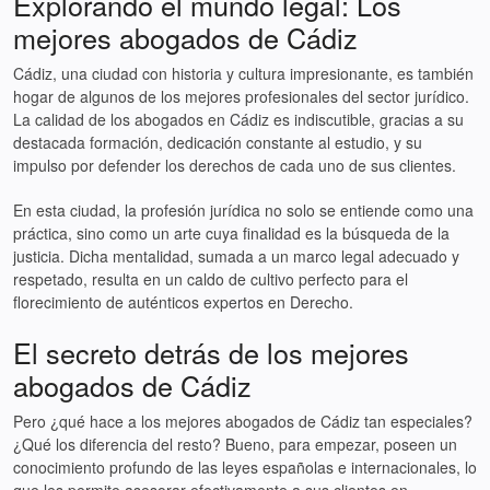
Explorando el mundo legal: Los
mejores abogados de Cádiz
Cádiz, una ciudad con historia y cultura impresionante, es también
hogar de algunos de los mejores profesionales del sector jurídico.
La calidad de los abogados en Cádiz es indiscutible, gracias a su
destacada formación, dedicación constante al estudio, y su
impulso por defender los derechos de cada uno de sus clientes.
En esta ciudad, la profesión jurídica no solo se entiende como una
práctica, sino como un arte cuya finalidad es la búsqueda de la
justicia. Dicha mentalidad, sumada a un marco legal adecuado y
respetado, resulta en un caldo de cultivo perfecto para el
florecimiento de auténticos expertos en Derecho.
El secreto detrás de los mejores
abogados de Cádiz
Pero ¿qué hace a los mejores abogados de Cádiz tan especiales?
¿Qué los diferencia del resto? Bueno, para empezar, poseen un
conocimiento profundo de las leyes españolas e internacionales, lo