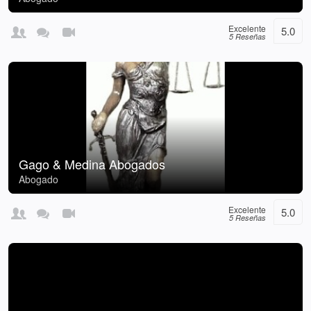
Excelente
5.0
5 Reseñas
Gago & Medina Abogados
Abogado
Excelente
5.0
5 Reseñas