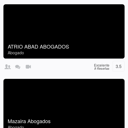
ATRIO ABAD ABOGADOS
Abogado
Excelente
3.5
8 Reseñas
Mazaira Abogados
Abogado