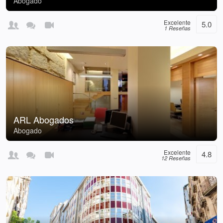
Abogado
Excelente
5.0
1 Reseñas
ARL Abogados
Abogado
Excelente
4.8
12 Reseñas