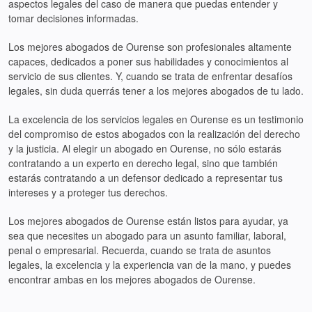
aspectos legales del caso de manera que puedas entender y
tomar decisiones informadas.
Los mejores abogados de Ourense son profesionales altamente
capaces, dedicados a poner sus habilidades y conocimientos al
servicio de sus clientes. Y, cuando se trata de enfrentar desafíos
legales, sin duda querrás tener a los mejores abogados de tu lado.
La excelencia de los servicios legales en Ourense es un testimonio
del compromiso de estos abogados con la realización del derecho
y la justicia. Al elegir un abogado en Ourense, no sólo estarás
contratando a un experto en derecho legal, sino que también
estarás contratando a un defensor dedicado a representar tus
intereses y a proteger tus derechos.
Los mejores abogados de Ourense están listos para ayudar, ya
sea que necesites un abogado para un asunto familiar, laboral,
penal o empresarial. Recuerda, cuando se trata de asuntos
legales, la excelencia y la experiencia van de la mano, y puedes
encontrar ambas en los mejores abogados de Ourense.