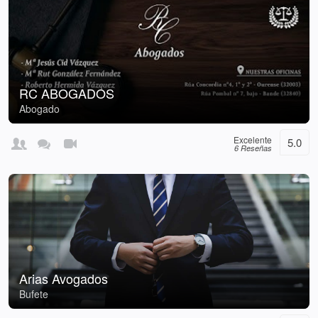
RC ABOGADOS
Abogado
Excelente
5.0
6 Reseñas
Arias Avogados
Bufete