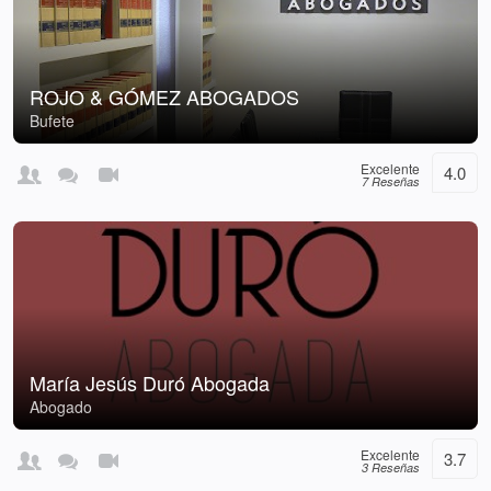
ROJO & GÓMEZ ABOGADOS
Bufete
Excelente
4.0
7 Reseñas
María Jesús Duró Abogada
Abogado
Excelente
3.7
3 Reseñas