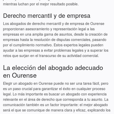
mientras luchan por el mejor resultado posible.
Derecho mercantil y de empresa
Los abogados de derecho mercantil y de empresa de Ourense
proporcionan asesoramiento y representación legal a las
empresas en una amplia gama de asuntos, desde la creación de
empresas hasta la resolución de disputas comerciales, pasando
por el cumplimiento normativo. Estos expertos legales pueden
ayudar a las empresas a evitar problemas legales y a superar los
retos que surjan en el transcurso de su actividad comercial.
La elección del abogado adecuado
en Ourense
Elegir un abogado en Ourense puede no ser una tarea fácil, pero
es un paso crucial para garantizar el éxito en cualquier proceso
legal. Lo más importante es buscar un abogado con experiencia
relevante en el área de derecho que corresponda a tu asunto. La
comunicación también es un factor importante: el mejor abogado
será el que se comunique de manera clara y eficaz, explicando los