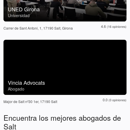
UNED Girona
Universidad
4.6
(16 opiniones)
Carrer de Sant Antoni, 1, 17190 Salt, Girona
Vincia Advocats
Abogado
0.0
(0 opiniones)
Major de Salt nº30 1er, 17190 Salt
Encuentra los mejores abogados de
Salt